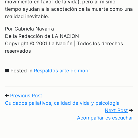
movimiento en favor de la vida), pero al mismo
tiempo ayudan a la aceptación de la muerte como una
realidad inevitable.
Por Gabriela Navarra
De la Redacción de LA NACION
Copyright © 2001 La Nación | Todos los derechos
reservados
Posted in
Respaldos arte de morir
Post navigation
Previous Post: Cuidados paliativos, calid
Previous Post
Cuidados paliativos, calidad de vida y psicología
Next
Next Post
Acompañar es escuchar