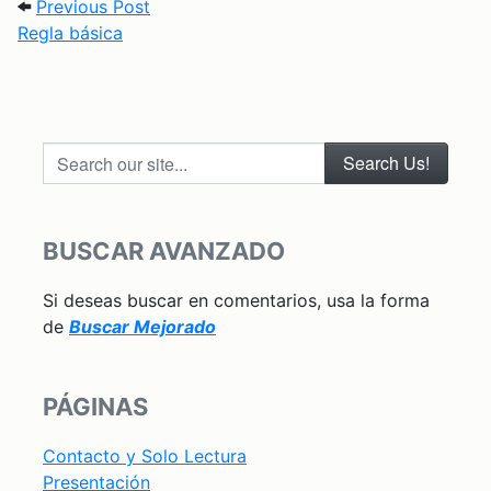
Post navigation
Previous Post: Regla básica
Previous Post
Regla básica
Search our site...
BUSCAR AVANZADO
Si deseas buscar en comentarios, usa la forma
de
Buscar Mejorado
PÁGINAS
Contacto y Solo Lectura
Presentación