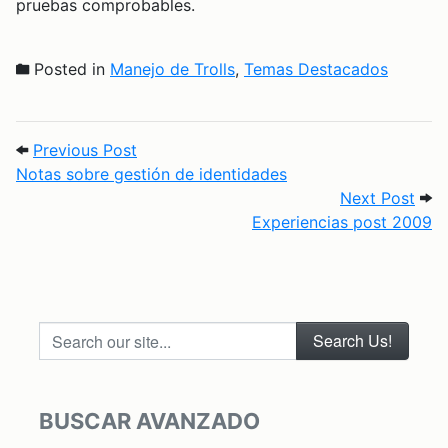
pruebas comprobables.
Posted in
Manejo de Trolls
,
Temas Destacados
Post navigation
Previous Post: Notas sobre gestión de i
Previous Post
Notas sobre gestión de identidades
Next
Next Post
Experiencias post 2009
Search our site...
BUSCAR AVANZADO