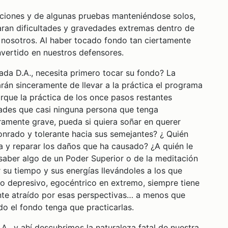
ciones y de algunas pruebas manteniéndose solos,
aran dificultades y gravedades extremas dentro de
nosotros. Al haber tocado fondo tan ciertamente
vertido en nuestros defensores.
ada D.A., necesita primero tocar su fondo? La
án sinceramente de llevar a la práctica el programa
orque la práctica de los once pasos restantes
idades que casi ninguna persona que tenga
amente grave, pueda si quiera soñar en querer
onrado y tolerante hacia sus semejantes? ¿ Quién
na y reparar los daños que ha causado? ¿A quién le
aber algo de un Poder Superior o de la meditación
r su tiempo y sus energías llevándoles a los que
ico depresivo, egocéntrico en extremo, siempre tiene
iente atraído por esas perspectivas… a menos que
do el fondo tenga que practicarlas.
.A., y ahí descubrimos la naturaleza fatal de nuestra