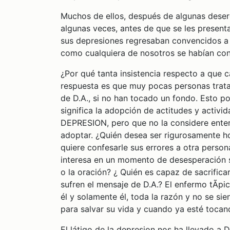
Muchos de ellos, después de algunas deser
algunas veces, antes de que se les present
sus depresiones regresaban convencidos a 
como cualquiera de nosotros se habían con
¿Por qué tanta insistencia respecto a que c
respuesta es que muy pocas personas tratar
de D.A., si no han tocado un fondo. Esto p
significa la adopción de actitudes y activ
DEPRESION, pero que no la considere enter
adoptar. ¿Quién desea ser rigurosamente h
quiere confesarle sus errores a otra perso
interesa en un momento de desesperación s
o la oración? ¿ Quién es capaz de sacrifica
sufren el mensaje de D.A.? El enfermo tÃ­p
él y solamente él, toda la razón y no se s
para salvar su vida y cuando ya esté tocan
El látigo de la depresion nos ha llevado a D