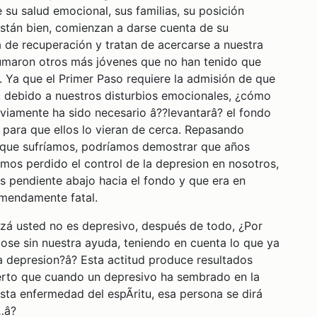
su salud emocional, sus familias, su posición
stán bien, comienzan a darse cuenta de su
a de recuperación y tratan de acercarse a nuestra
sumaron otros más jóvenes que no han tenido que
. Ya que el Primer Paso requiere la admisión de que
, debido a nuestros disturbios emocionales, ¿cómo
iamente ha sido necesario â??levantarâ? el fondo
ara que ellos lo vieran de cerca. Repasando
n que sufríamos, podríamos demostrar que años
mos perdido el control de la depresion en nosotros,
 pendiente abajo hacia el fondo y que era en
emendamente fatal.
izá usted no es depresivo, después de todo, ¿Por
ose sin nuestra ayuda, teniendo en cuenta lo que ya
 depresion?â? Esta actitud produce resultados
erto que cuando un depresivo ha sembrado en la
sta enfermedad del espÃ­ritu, esa persona se dirá
â?