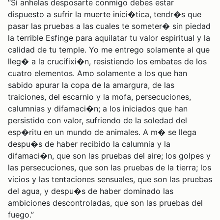
“Si anhelas desposarte conmigo debes estar
dispuesto a sufrir la muerte inici�tica, tendr�s que
pasar las pruebas a las cuales te someter� sin piedad
la terrible Esfinge para aquilatar tu valor espiritual y la
calidad de tu temple. Yo me entrego solamente al que
lleg� a la crucifixi�n, resistiendo los embates de los
cuatro elementos. Amo solamente a los que han
sabido apurar la copa de la amargura, de las
traiciones, del escarnio y la mofa, persecuciones,
calumnias y difamaci�n; a los iniciados que han
persistido con valor, sufriendo de la soledad del
esp�ritu en un mundo de animales. A m� se llega
despu�s de haber recibido la calumnia y la
difamaci�n, que son las pruebas del aire; los golpes y
las persecuciones, que son las pruebas de la tierra; los
vicios y las tentaciones sensuales, que son las pruebas
del agua, y despu�s de haber dominado las
ambiciones descontroladas, que son las pruebas del
fuego.”