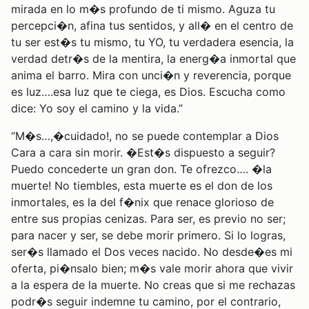
mirada en lo m�s profundo de ti mismo. Aguza tu
percepci�n, afina tus sentidos, y all� en el centro de
tu ser est�s tu mismo, tu YO, tu verdadera esencia, la
verdad detr�s de la mentira, la energ�a inmortal que
anima el barro. Mira con unci�n y reverencia, porque
es luz….esa luz que te ciega, es Dios. Escucha como
dice: Yo soy el camino y la vida.”
“M�s…,�cuidado!, no se puede contemplar a Dios
Cara a cara sin morir. �Est�s dispuesto a seguir?
Puedo concederte un gran don. Te ofrezco…. �la
muerte! No tiembles, esta muerte es el don de los
inmortales, es la del f�nix que renace glorioso de
entre sus propias cenizas. Para ser, es previo no ser;
para nacer y ser, se debe morir primero. Si lo logras,
ser�s llamado el Dos veces nacido. No desde�es mi
oferta, pi�nsalo bien; m�s vale morir ahora que vivir
a la espera de la muerte. No creas que si me rechazas
podr�s seguir indemne tu camino, por el contrario,