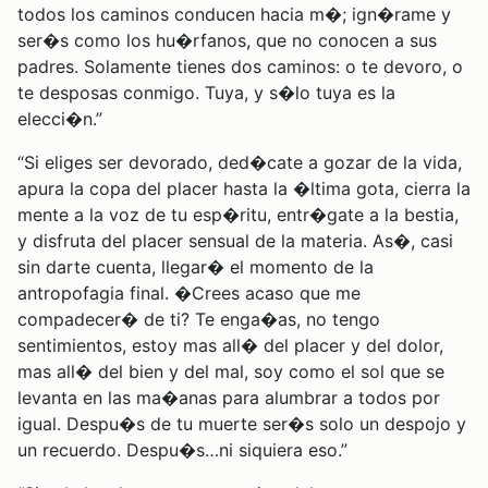
todos los caminos conducen hacia m�; ign�rame y
ser�s como los hu�rfanos, que no conocen a sus
padres. Solamente tienes dos caminos: o te devoro, o
te desposas conmigo. Tuya, y s�lo tuya es la
elecci�n.”
“Si eliges ser devorado, ded�cate a gozar de la vida,
apura la copa del placer hasta la �ltima gota, cierra la
mente a la voz de tu esp�ritu, entr�gate a la bestia,
y disfruta del placer sensual de la materia. As�, casi
sin darte cuenta, llegar� el momento de la
antropofagia final. �Crees acaso que me
compadecer� de ti? Te enga�as, no tengo
sentimientos, estoy mas all� del placer y del dolor,
mas all� del bien y del mal, soy como el sol que se
levanta en las ma�anas para alumbrar a todos por
igual. Despu�s de tu muerte ser�s solo un despojo y
un recuerdo. Despu�s…ni siquiera eso.”