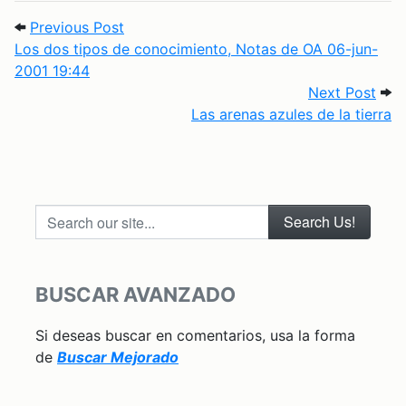
Post navigation
Previous Post: Los dos tipos de conocim
Previous Post
Los dos tipos de conocimiento, Notas de OA 06-jun-
2001 19:44
Next
Next Post
Las arenas azules de la tierra
Search our site...
BUSCAR AVANZADO
Si deseas buscar en comentarios, usa la forma
de
Buscar Mejorado