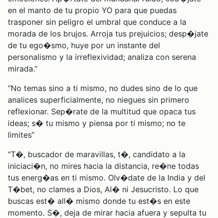
en el manto de tu propio YO para que puedas
trasponer sin peligro el umbral que conduce a la
morada de los brujos. Arroja tus prejuicios; desp�jate
de tu ego�smo, huye por un instante del
personalismo y la irreflexividad; analiza con serena
mirada.”
“No temas sino a ti mismo, no dudes sino de lo que
analices superficialmente, no niegues sin primero
reflexionar. Sep�rate de la multitud que opaca tus
ideas; s� tu mismo y piensa por ti mismo; no te
limites”
“T�, buscador de maravillas, t�, candidato a la
iniciaci�n, no mires hacia la distancia, re�ne todas
tus energ�as en ti mismo. Olv�date de la India y del
T�bet, no clames a Dios, Al� ni Jesucristo. Lo que
buscas est� all� mismo donde tu est�s en este
momento. S�, deja de mirar hacia afuera y sepulta tu