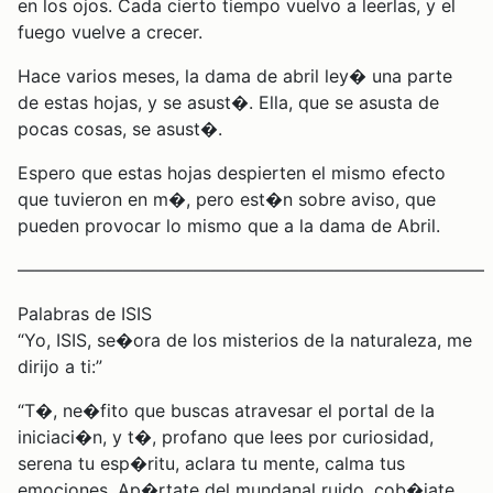
en los ojos. Cada cierto tiempo vuelvo a leerlas, y el
fuego vuelve a crecer.
Hace varios meses, la dama de abril ley� una parte
de estas hojas, y se asust�. Ella, que se asusta de
pocas cosas, se asust�.
Espero que estas hojas despierten el mismo efecto
que tuvieron en m�, pero est�n sobre aviso, que
pueden provocar lo mismo que a la dama de Abril.
——————————————————————————–
Palabras de ISIS
“Yo, ISIS, se�ora de los misterios de la naturaleza, me
dirijo a ti:”
“T�, ne�fito que buscas atravesar el portal de la
iniciaci�n, y t�, profano que lees por curiosidad,
serena tu esp�ritu, aclara tu mente, calma tus
emociones. Ap�rtate del mundanal ruido, cob�jate