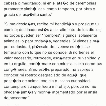
cabeza o meditando, ni en el ata�d de ceremonias
puramente simb�licas, como tampoco, por obra y
gracia del esp�ritu santo.”
“Si me desde�as, recibe mi bendici�n y prosigue tu
camino; destinado est�s a ser alimento de los dioses;
no todos pueden ser “hombres”; algunos, solamente
animales, o peor todav�a, vegetales. Si vienes a m�
por curiosidad, pi�nsalo dos veces: es f�cil ser
temerario con lo que no se conoce. Si no tienes el
valor necesario, retrocede, esc�date en tu vanidad y
en tu orgullo, conf�rmate con mirar al suelo como tus
cong�neres. Si no est�s preparado, no aspires a
conocer mi rostro: desgraciado de aqu�l que
pose�do de animal codicia o insana curiosidad,
contemplare aunque fuera mi reflejo, porque no me
olvidar� jam�s y morir� atormentado por el ansia
de poseerme.”