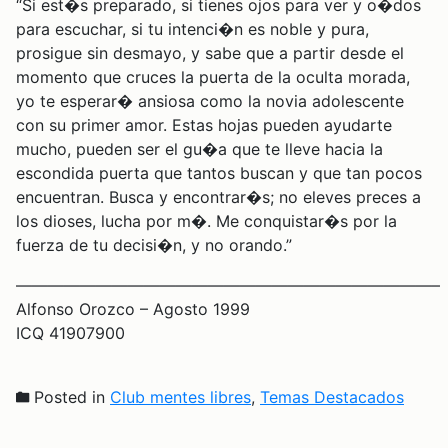
“Si est�s preparado, si tienes ojos para ver y o�dos
para escuchar, si tu intenci�n es noble y pura,
prosigue sin desmayo, y sabe que a partir desde el
momento que cruces la puerta de la oculta morada,
yo te esperar� ansiosa como la novia adolescente
con su primer amor. Estas hojas pueden ayudarte
mucho, pueden ser el gu�a que te lleve hacia la
escondida puerta que tantos buscan y que tan pocos
encuentran. Busca y encontrar�s; no eleves preces a
los dioses, lucha por m�. Me conquistar�s por la
fuerza de tu decisi�n, y no orando.”
——————————————————————————–
Alfonso Orozco – Agosto 1999
ICQ 41907900
Posted in
Club mentes libres
,
Temas Destacados