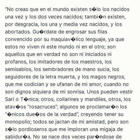
“No creas que en el mundo existen s�lo los nacidos
una vez y los dos veces nacidos; tambi�n existen,
por desgracia, los una y media vez nacidos, y los
abortados. Gu�rdate de engrosar sus filas
convencido por su maquiav�lico lenguaje, ya que
estos no viven ni este mundo ni en el otro; son
aquellos que en verdad no son ni iniciados ni
profanos, los imitadores de los maestros, los
semisabios, los sembradores de mano sucia, los
seguidores de la letra muerta, y los magos negros,
que me codician y se ufanan de mi amor, cuando no
son dignos siquiera de mi sonrisa. Unos pueden vestir
Sari o T�nica; otros, collarines y mandiles, otros, los
atav�os “rosacruces”; algunos se proclamar�n los
“�nicos due�os de la verdad”, creyendo tener su
monopolio; todos se jactan de mi amistad, pero son
s�lo pordioseros que me imploran una migaja de
sabidur�a. No se nace dos veces par�ndose de