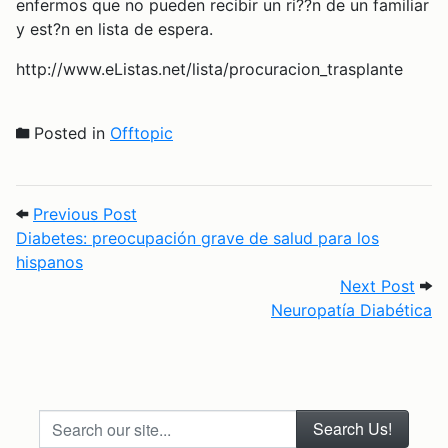
enfermos que no pueden recibir un ri??n de un familiar
y est?n en lista de espera.
http://www.eListas.net/lista/procuracion_trasplante
Posted in
Offtopic
Post navigation
Previous Post: Diabetes: preocupación g
Previous Post
Diabetes: preocupación grave de salud para los
hispanos
Next
Next Post
Neuropatía Diabética
Search our site...