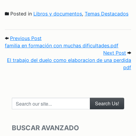
Posted in
Libros y documentos
,
Temas Destacados
Post navigation
Previous Post: familia en formación con 
Previous Post
familia en formación con muchas dificultades.pdf
Next
Next Post
El trabajo del duelo como elaboracion de una perdida
pdf
Search our site...
BUSCAR AVANZADO