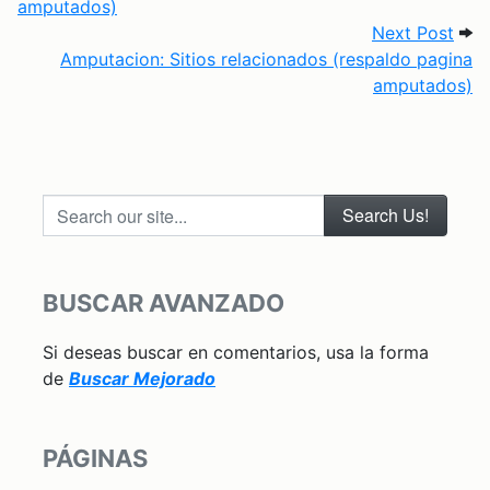
amputados)
Next
Next Post
Amputacion: Sitios relacionados (respaldo pagina
amputados)
Search our site...
BUSCAR AVANZADO
Si deseas buscar en comentarios, usa la forma
de
Buscar Mejorado
PÁGINAS