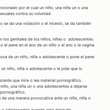
encionado por el cual un niño, una niña un o una
sexuales contra su voluntad.
 se da una violación o el incesto, se da también
los genitales de los niños, niñas o adolescentes.
el pene en el ano de un niño o el ano o la vagina
ca de un niño, niña o adolescente o pone el pene
n niño, niña o adolescente o le pide que lo
cente que mire o lea material pornográfico.
niño, una niña un o una adolescentes a dejarse
 pornográfico.
e una manera provocativa ante un niño, niña o
 o adolescentes cuando esta desnudo.