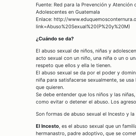
Fuente: Red para la Prevención y Atención 
Adolescentes en Guatemala
Enlace: http://www.eduquemosconternura.
link=Abuso%20Sexual%20(P%20y%20M)
¿Cuándo se da?
El abuso sexual de niños, niñas y adolesc
acto sexual con un niño, una niña o un o u
respeto que ellos y ella le tienen.
El abuso sexual se da por el poder y domin
niña para satisfacerse sexualmente, se usa 
que quieren.
Se debe entender que los niños y las niña
como evitar o detener el abuso. Los agreso
Son formas de abuso sexual el Incesto y la 
El Incesto
, es el abuso sexual que un famil
hermanastro, padre adoptivo, que se comet