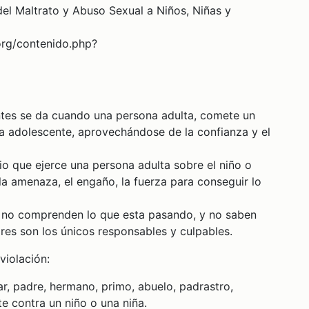
del Maltrato y Abuso Sexual a Niños, Niñas y
org/contenido.php?
entes se da cuando una persona adulta, comete un
na adolescente, aprovechándose de la confianza y el
io que ejerce una persona adulta sobre el niño o
la amenaza, el engaño, la fuerza para conseguir lo
s, no comprenden lo que esta pasando, y no saben
res son los únicos responsables y culpables.
violación:
iar, padre, hermano, primo, abuelo, padrastro,
e contra un niño o una niña.