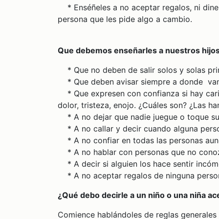
* Enséñeles a no aceptar regalos, ni din
persona que les pide algo a cambio.
Que debemos enseñarles a nuestros hijos e
* Que no deben de salir solos y solas pri
* Que deben avisar siempre a donde van 
* Que expresen con confianza si hay cari
dolor, tristeza, enojo. ¿Cuáles son? ¿Las ha
* A no dejar que nadie juegue o toque sus
* A no callar y decir cuando alguna pers
* A no confiar en todas las personas aun
* A no hablar con personas que no cono
* A decir si alguien los hace sentir incómo
* A no aceptar regalos de ninguna person
¿Qué debo decirle a un niño o una niña ac
Comience hablándoles de reglas generales 