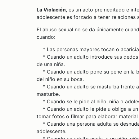
La Violación
, es un acto premeditado e int
adolescente es forzado a tener relaciones 
El abuso sexual no se da únicamente cuando
cuando:
* Las personas mayores tocan o acarician 
* Cuando un adulto introduce sus dedos o 
de una niña.
* Cuando un adulto pone su pene en la bo
del niño en su boca.
* Cuando un adulto se masturba frente a u
masturbe.
* Cuando se le pide al niño, niña o adoles
* Cuando un adulto le pide u obliga a un 
tomar fotos o filmar para elaborar material
* Cuando una persona adulta se desnuda d
adolescente.
* Cuando un adulto espía a un niño, niña