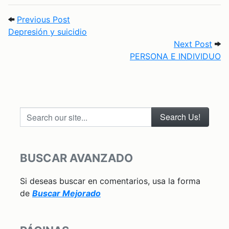
Post navigation
Previous Post: Depresión y suicidio
Previous Post
Depresión y suicidio
Next
Next Post
PERSONA E INDIVIDUO
Search our site...
BUSCAR AVANZADO
Si deseas buscar en comentarios, usa la forma
de
Buscar Mejorado