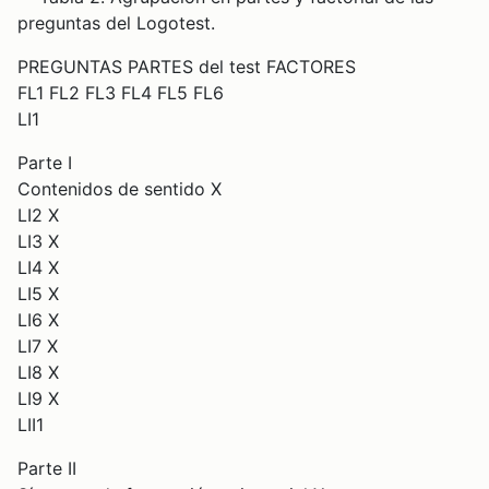
preguntas del Logotest.
PREGUNTAS PARTES del test FACTORES
FL1 FL2 FL3 FL4 FL5 FL6
LI1
Parte I
Contenidos de sentido X
LI2 X
LI3 X
LI4 X
LI5 X
LI6 X
LI7 X
LI8 X
LI9 X
LII1
Parte II